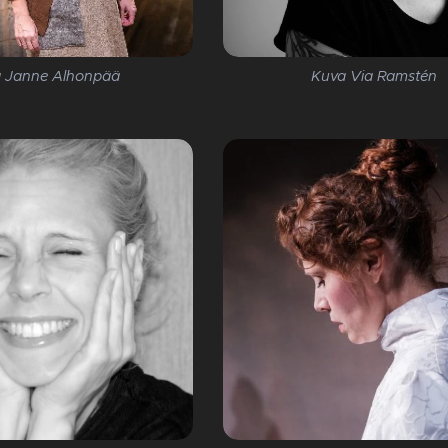
 Janne Alhonpää
Kuva Via Ramstén