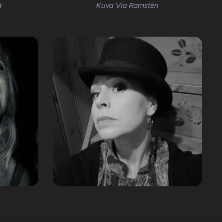
ä
Kuva Via Ramstén