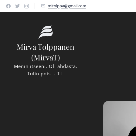
mitolppa@gmail.com
Mirva Tolppanen
(MirvaT)
Menin itseeni. Oli ahdasta.
Tulin pois. - T.L